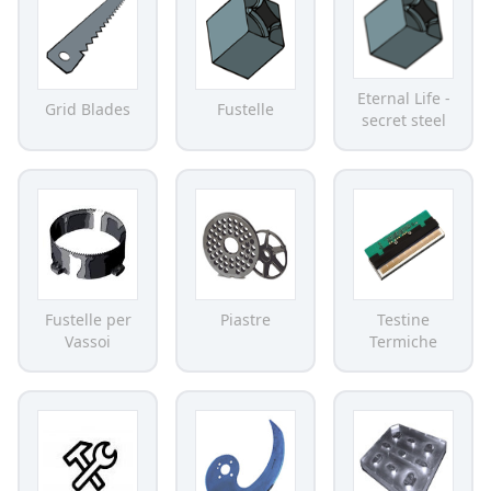
Eternal Life -
Grid Blades
Fustelle
secret steel
Fustelle per
Piastre
Testine
Vassoi
Termiche