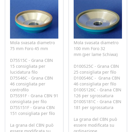
Mola svasata diametro
Mola svasata diametro
75 mm Foro 45 mm
100 mm Foro 32
mm (per lame Schiwa)
D75S15C - Grana CBN
15 consigliata per
D100S25C - Grana CBN
lucidatura filo
25 consigliata per filo
D75S46C - Grana CBN
D100S46C - Grana CBN
46 consigliata per
46 consigliata per filo
controfilo
D100S126C - Grana CBN
D75S91F - Grana CBN 91
126 per sgrossatura
consigliata per filo
D100S181C - Grana CBN
D75S151F - Grana CBN
181 per sgrossatura
151 consigliata per filo
La grana del CBN può
La grana del CBN può
essere modificata su
essere modificata su
ordinazione