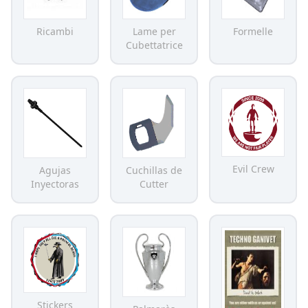
Ricambi
Lame per
Formelle
Cubettatrice
Evil Crew
Agujas
Cuchillas de
Inyectoras
Cutter
Stickers