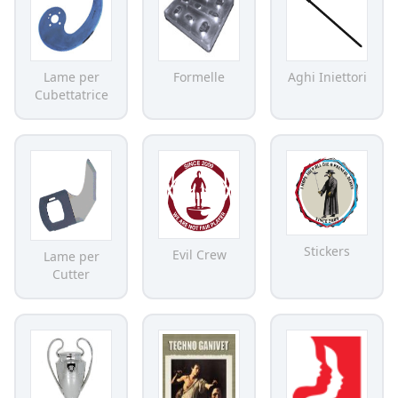
Lame per
Formelle
Aghi Iniettori
Cubettatrice
Stickers
Evil Crew
Lame per
Cutter