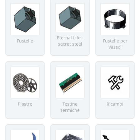
Eternal Life -
Fustelle
Fustelle per
secret steel
Vassoi
Piastre
Testine
Ricambi
Termiche