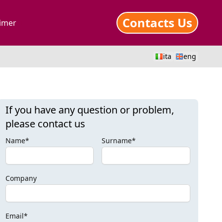
Contacts Us
aimer
ita
eng
If you have any question or problem,
please contact us
Name*
Surname*
Company
Email*