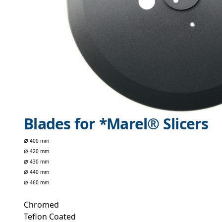
Blades for *Marel® Slicers
⌀
400 mm
⌀
420 mm
⌀
430 mm
⌀
440 mm
⌀
460 mm
Chromed
Teflon Coated