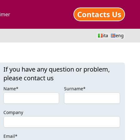
Contacts Us
aimer
ita
eng
If you have any question or problem,
please contact us
Name*
Surname*
Company
Email*