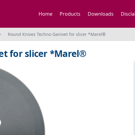
Home
Products
Downloads
Discl
Round Knives Techno Ganivet for slicer *Marel®
t for slicer *Marel®