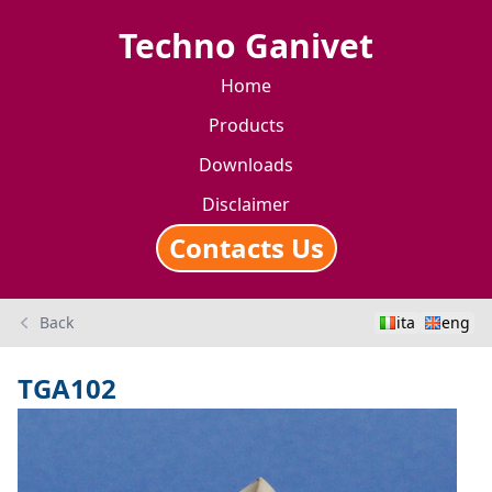
Techno Ganivet
Home
Products
Downloads
Disclaimer
Contacts Us
Back
ita
eng
TGA102